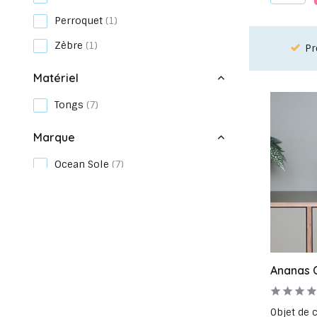
Perroquet
(1)
Zèbre
(1)
dre rendez-vous dans notre salle d'exposition
Choisi
Matériel
Tongs
(7)
Marque
Ocean Sole
(7)
Produit
Intérieur
(5)
Art coloré
(6)
Ananas 
Tapisserie
(1)
Vases
(1)
Objet de c