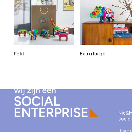
Petit
Extra large
Nic&M
socia
Une en