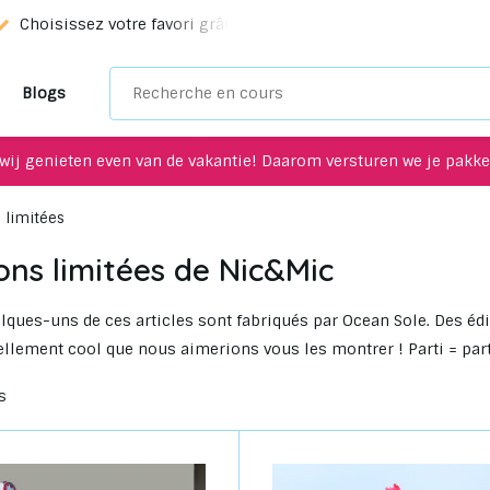
ction!
Des objets uniques à recycler pour votre intérieur !
Blogs
wij genieten even van de vakantie! Daarom versturen we je pakket
s limitées
ions limitées de Nic&Mic
lques-uns de ces articles sont fabriqués par Ocean Sole. Des éd
tellement cool que nous aimerions vous les montrer ! Parti = part
s