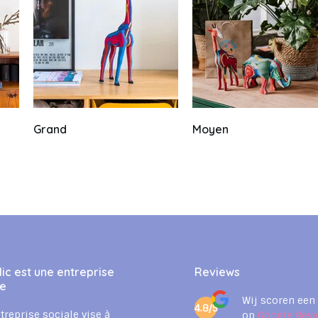
Grand
Moyen
ic est une entreprise
Reviews
le
Wij scoren een
4.8/5
treprise sociale vise à
op
Google Revi