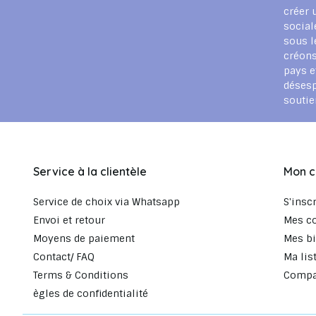
créer 
social
sous l
créons
pays e
déses
souti
Service à la clientèle
Mon 
Service de choix via Whatsapp
S'insc
Envoi et retour
Mes c
Moyens de paiement
Mes bi
Contact/ FAQ
Ma lis
Terms & Conditions
Compar
ègles de confidentialité