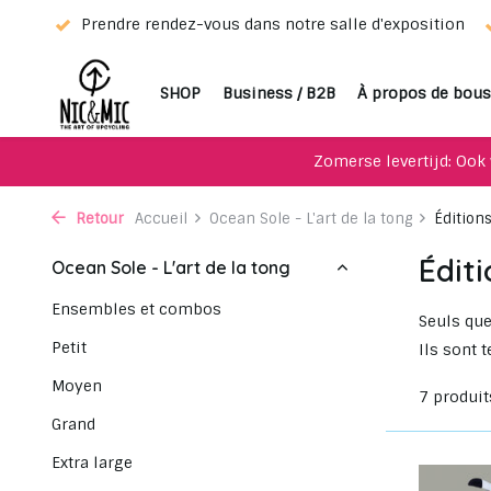
sition
Choisissez votre favori grâce à notre service de séle
SHOP
Business / B2B
À propos de bous
Zomerse levertijd: Ook 
Retour
Accueil
Ocean Sole - L'art de la tong
Édition
Édit
Ocean Sole - L'art de la tong
Ensembles et combos
Seuls que
Petit
Ils sont 
Moyen
7 produit
Grand
Extra large