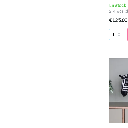
Taille
En stock
2-4 werk
Moyen
(1)
€125,00
Grand
(3)
Extra large
(1)
Art mural
(1)
Couleur
Multicolore
(7)
Noir et blanc
(1)