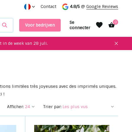
Prendre rendez-vous dans notre salle d'exposition
Contact
4.8/5
@
Google Reviews
Se
0
Voor bedrijven
connecter
 in de week van 28 juli.
S'inscrire
S'inscrire
itions limitées très joyeuses avec des imprimés uniques.
i !
Afficher:
Trier par: