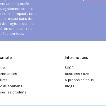
une valeur ajoutée
e, également connue
e nom d'"impact". Nous
 un impact dans des
t des régions qui ont
pérément besoin d'un
en économique.
compte
Informations
rire
SHOP
ommandes
Business / B2B
llets
À propos de bous
te de souhaits
Blogs
er les produits