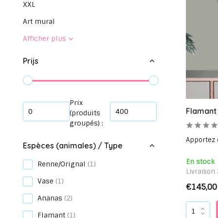
XXL
Art mural
Afficher plus
Prijs
Prix
Flamant
(produits
groupés) :
Apportez d
Espèces (animales) / Type
En stock
Renne/Orignal
(1)
Livraison 
Vase
(1)
€145,00
Ananas
(2)
Flamant
(1)