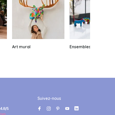
Art mural
Ensembles et combos
Suivez-nous
4.8/5
ews