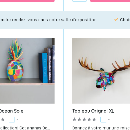
ssez votre favori grâce à notre service de sélection!
De
Ocean Sole
Tableau Orignal XL
-
-
ollection! Cet ananas Oc...
Donnez à votre mur une mise à