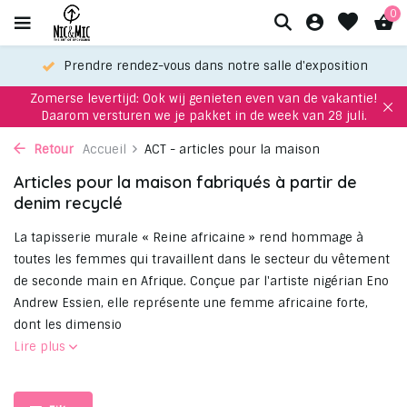
0
otre salle d'exposition
Choisissez votre favori grâce à n
Zomerse levertijd: Ook wij genieten even van de vakantie!
Daarom versturen we je pakket in de week van 28 juli.
Retour
Accueil
ACT - articles pour la maison
Articles pour la maison fabriqués à partir de
denim recyclé
La tapisserie murale « Reine africaine » rend hommage à
toutes les femmes qui travaillent dans le secteur du vêtement
de seconde main en Afrique. Conçue par l'artiste nigérian Eno
Andrew Essien, elle représente une femme africaine forte,
dont les dimensio
Lire plus