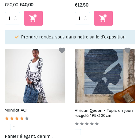
€80,00
€40,00
€12,50
Choisissez votre favori grâce à notre service de
on
sélection!
Mandat ACT
African Queen - Tapis en jean
recyclé 195x300cm
-
-
Panier élégant, denim...