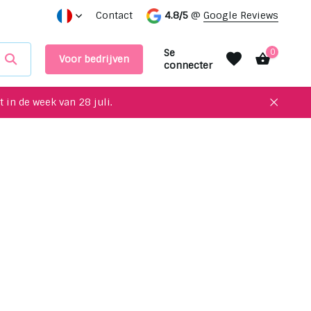
Des objets uniques à recycler pour votre intérieur !
Contact
4.8/5
@
Google Reviews
Prend
Se
0
Voor bedrijven
connecter
 in de week van 28 juli.
S'inscrire
S'inscrire