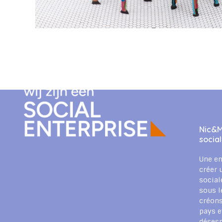
Nic&M
socia
Une en
créer 
social
sous l
créons
pays e
déses