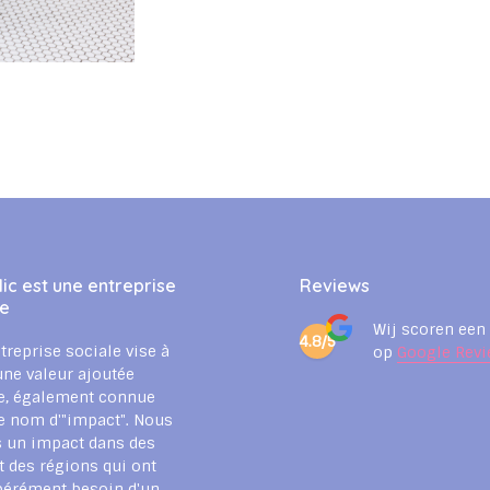
ic est une entreprise
Reviews
le
Wij scoren een
4.8/5
treprise sociale vise à
op
Google Revi
une valeur ajoutée
e, également connue
e nom d'"impact". Nous
 un impact dans des
t des régions qui ont
pérément besoin d'un