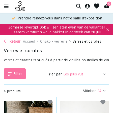
0
Prendre rendez-vous dans notre salle d'exposition
Zomerse levertijd: Ook wij genieten even van de vakantie!
Daarom versturen we je pakket in de week van 28 juli.
Retour
Accueil
Chako - verrerie
Verres et carafes
Verres et carafes
Verres et carafes fabriqués à partir de vieilles bouteilles de vin
Filter
Trier par:
Afficher:
4 produits