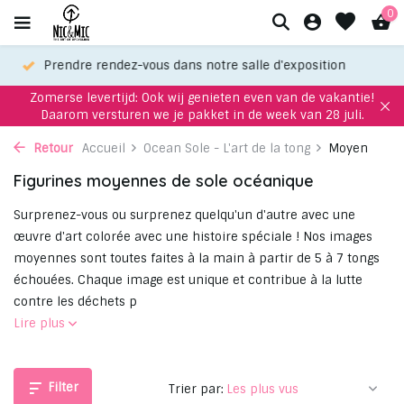
0
Choisissez votre favori grâce à notre service de sélection!
Zomerse levertijd: Ook wij genieten even van de vakantie!
Daarom versturen we je pakket in de week van 28 juli.
Retour
Accueil
Ocean Sole - L'art de la tong
Moyen
Figurines moyennes de sole océanique
Surprenez-vous ou surprenez quelqu'un d'autre avec une
œuvre d'art colorée avec une histoire spéciale ! Nos images
moyennes sont toutes faites à la main à partir de 5 à 7 tongs
échouées. Chaque image est unique et contribue à la lutte
contre les déchets p
Lire plus
Filter
Trier par: