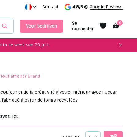
Des objets uniques à recycler pour votre intérieur !
Contact
4.8/5
@
Google Reviews
Prend
Se
0
Voor bedrijven
connecter
 in de week van 28 juli.
Tout afficher Grand
S'inscrire
S'inscrire
couleur et de la créativité à votre intérieur avec l'Ocean
 fabriqué à partir de tongs recyclées.
avori ici: