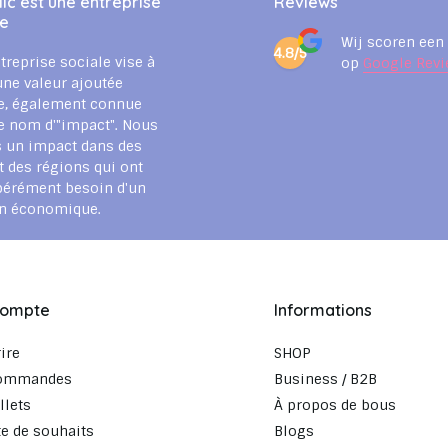
ic est une entreprise
Reviews
le
Wij scoren een
4.8/5
treprise sociale vise à
op
Google Revi
une valeur ajoutée
e, également connue
e nom d'"impact". Nous
 un impact dans des
t des régions qui ont
pérément besoin d'un
en économique.
compte
Informations
rire
SHOP
ommandes
Business / B2B
llets
À propos de bous
te de souhaits
Blogs