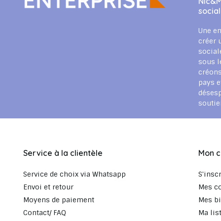
Nic&M
socia
Une en
créer 
social
sous l
créons
pays e
déses
souti
Service à la clientèle
Mon 
Service de choix via Whatsapp
S'insc
Envoi et retour
Mes c
Moyens de paiement
Mes bi
Contact/ FAQ
Ma lis