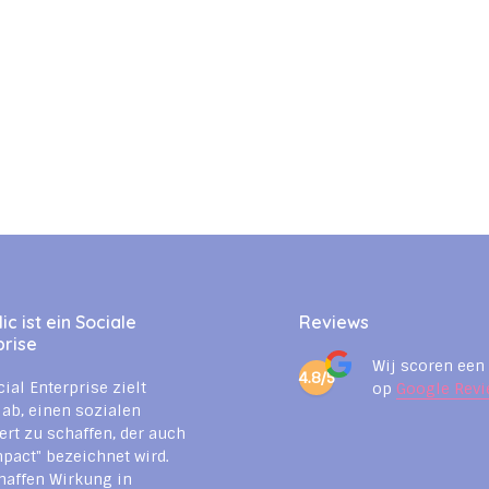
c ist ein Sociale
Reviews
prise
Wij scoren een
4.8/5
cial Enterprise zielt
op
Google Revi
 ab, einen sozialen
rt zu schaffen, der auch
mpact" bezeichnet wird.
haffen Wirkung in