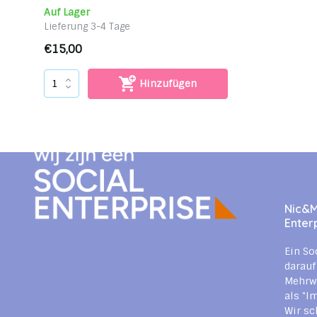
Auf Lager
Lieferung 3-4 Tage
€15,00
Hinzufügen
Nic&Mi
Enter
Ein So
darauf
Mehrwe
als "I
Wir sc