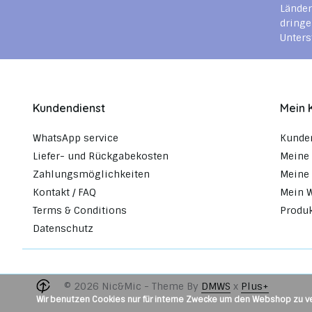
Länder
dringe
Unters
Kundendienst
Mein 
WhatsApp service
Kunde
Liefer- und Rückgabekosten
Meine 
Zahlungsmöglichkeiten
Meine 
Kontakt / FAQ
Mein 
Terms & Conditions
Produk
Datenschutz
© 2026 Nic&Mic - Theme By
DMWS
x
Plus+
Wir benutzen Cookies nur für interne Zwecke um den Webshop zu ve