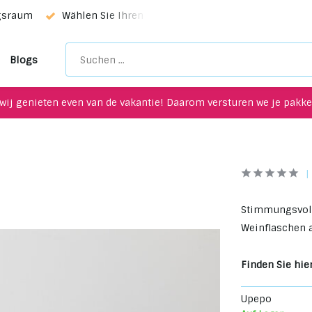
ngsraum
Wählen Sie Ihren Favoriten mit unserem WhatsApp-
Blogs
wij genieten even van de vakantie! Daarom versturen we je pakket
Stimmungsvolle
Weinflaschen 
Finden Sie hier
Upepo