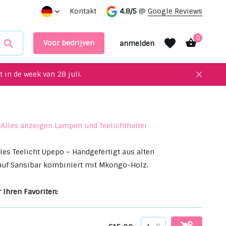
service!
Einzigartige Upcycling-Artikel für Ihre Inneneinri
Kontakt
4.8/5
@
Google Reviews
0
Voor bedrijven
anmelden
 in de week van 28 juli.
Alles anzeigen Lampen und Teelichthalter
Benutzerkonto
Benutzerkonto
anlegen
anlegen
s Teelicht Upepo – Handgefertigt aus alten
auf Sansibar kombiniert mit Mkongo-Holz.
 Ihren Favoriten: