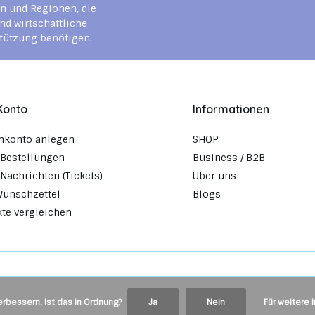
n und Regionen, die
nd wirtschaftliche
tützung benötigen.
Konto
Informationen
nkonto anlegen
SHOP
Bestellungen
Business / B2B
Nachrichten (Tickets)
Uber uns
Wunschzettel
Blogs
te vergleichen
rbessern. Ist das in Ordnung?
Ja
Nein
Für weitere 