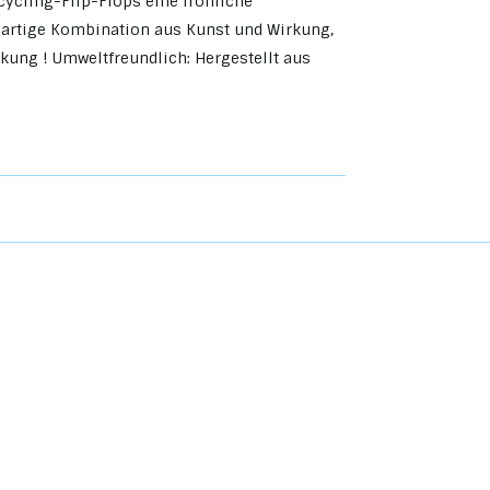
cycling-Flip-Flops eine fröhliche
igartige Kombination aus Kunst und Wirkung,
rkung ! Umweltfreundlich: Hergestellt aus