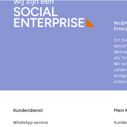
Nic&Mi
Enter
Ein So
darauf
Mehrwe
als "I
Wir sc
Länder
dringe
Unters
Kundendienst
Mein 
WhatsApp service
Kunde