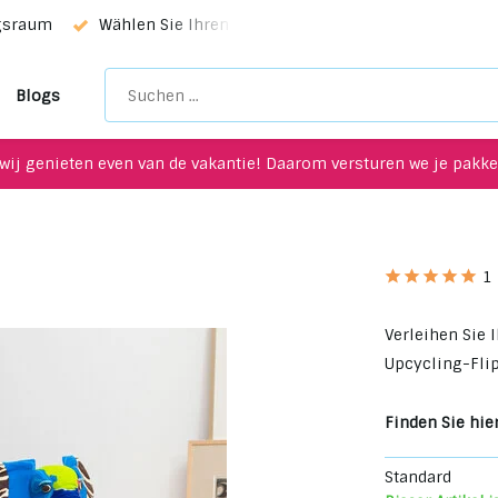
ngsraum
Wählen Sie Ihren Favoriten mit unserem WhatsApp-
Blogs
wij genieten even van de vakantie! Daarom versturen we je pakket
1
Verleihen Sie 
Upcycling-Flip
Finden Sie hier
Standard