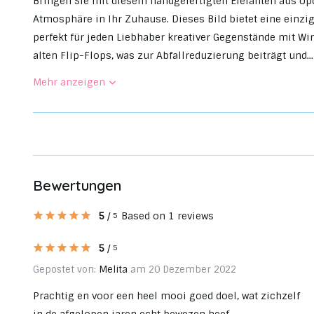
Bringen Sie mit diesem handgefertigten Elefanten aus Up
Atmosphäre in Ihr Zuhause. Dieses Bild bietet eine einz
perfekt für jeden Liebhaber kreativer Gegenstände mit Wi
alten Flip-Flops, was zur Abfallreduzierung beiträgt und...
Mehr anzeigen
Bewertungen
5
/
Based on 1 reviews
5
5
/
5
Gepostet von:
Melita
am 20 Dezember 2022
Prachtig en voor een heel mooi goed doel, wat zichzelf