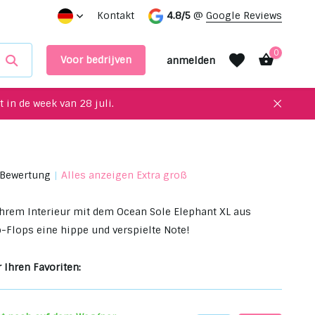
service!
Einzigartige Upcycling-Artikel für Ihre Inneneinri
Kontakt
4.8/5
@
Google Reviews
0
Voor bedrijven
anmelden
 in de week van 28 juli.
 Bewertung
Alles anzeigen Extra groß
Benutzerkonto
Benutzerkonto
anlegen
anlegen
Ihrem Interieur mit dem Ocean Sole Elephant XL aus
-Flops eine hippe und verspielte Note!
 Ihren Favoriten: