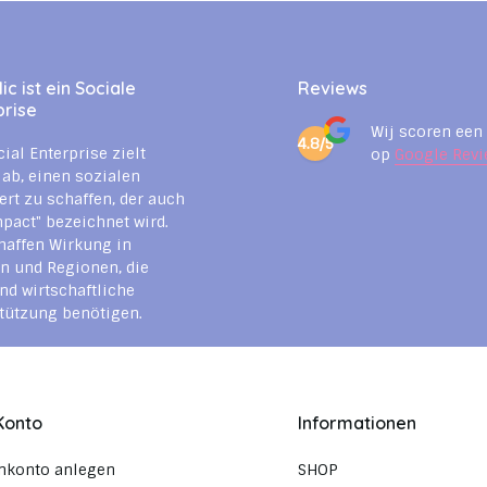
c ist ein Sociale
Reviews
prise
Wij scoren een
4.8/5
cial Enterprise zielt
op
Google Revi
 ab, einen sozialen
rt zu schaffen, der auch
mpact" bezeichnet wird.
haffen Wirkung in
n und Regionen, die
nd wirtschaftliche
tützung benötigen.
Konto
Informationen
nkonto anlegen
SHOP