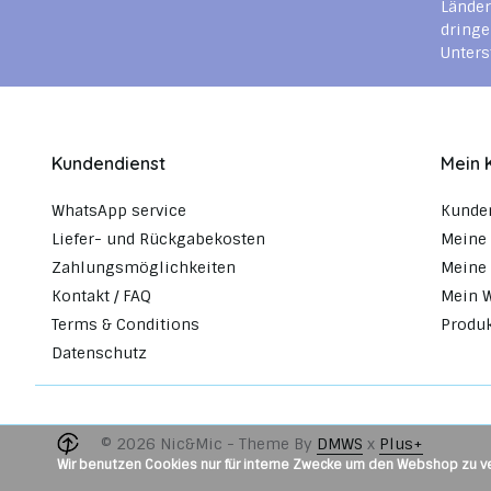
Länder
dringe
Unters
Kundendienst
Mein 
WhatsApp service
Kunde
Liefer- und Rückgabekosten
Meine 
Zahlungsmöglichkeiten
Meine 
Kontakt / FAQ
Mein 
Terms & Conditions
Produk
Datenschutz
© 2026 Nic&Mic - Theme By
DMWS
x
Plus+
Wir benutzen Cookies nur für interne Zwecke um den Webshop zu ve