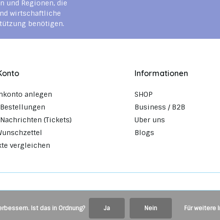
n und Regionen, die
nd wirtschaftliche
tützung benötigen.
Konto
Informationen
nkonto anlegen
SHOP
Bestellungen
Business / B2B
Nachrichten (Tickets)
Uber uns
Wunschzettel
Blogs
te vergleichen
rbessern. Ist das in Ordnung?
Ja
Nein
Für weitere 