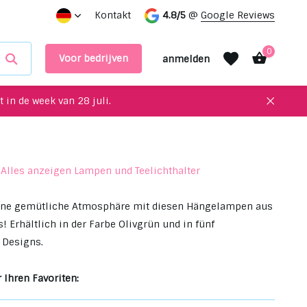
service!
Einzigartige Upcycling-Artikel für Ihre Inneneinri
Kontakt
4.8/5
@
Google Reviews
0
Voor bedrijven
anmelden
 in de week van 28 juli.
Alles anzeigen Lampen und Teelichthalter
Benutzerkonto
Benutzerkonto
anlegen
anlegen
eine gemütliche Atmosphäre mit diesen Hängelampen aus
! Erhältlich in der Farbe Olivgrün und in fünf
 Designs.
 Ihren Favoriten: