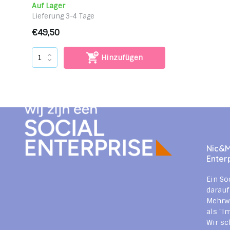
Auf Lager
Lieferung 3-4 Tage
€49,50
Hinzufügen
Nic&Mi
Enter
Ein So
darauf
Mehrwe
als "I
Wir sc