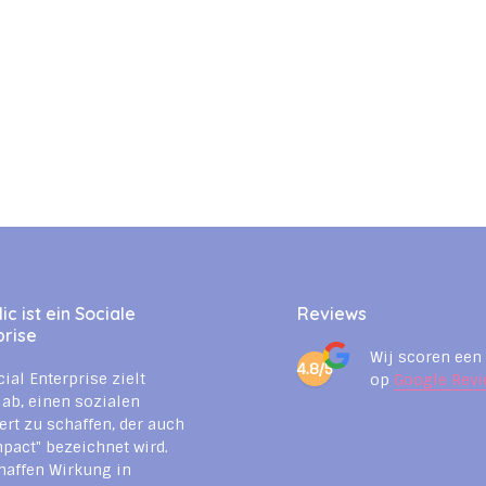
c ist ein Sociale
Reviews
prise
Wij scoren een
4.8/5
cial Enterprise zielt
op
Google Revi
 ab, einen sozialen
rt zu schaffen, der auch
mpact" bezeichnet wird.
haffen Wirkung in