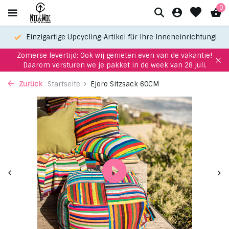
0
!
Einzigartige Upcycling-Artikel für Ihre Inneneinrichtung!
Zomerse levertijd: Ook wij genieten even van de vakantie!
Daarom versturen we je pakket in de week van 28 juli.
Zurück
Startseite
Ejoro Sitzsack 60CM