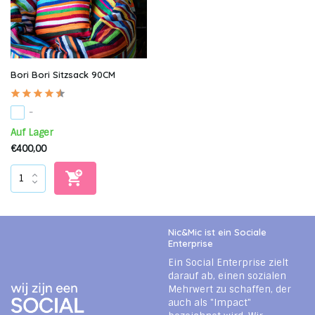
Bori Bori Sitzsack 90CM
-
Auf Lager
€400,00
Nic&Mic ist ein Sociale
Enterprise
Ein Social Enterprise zielt
darauf ab, einen sozialen
Mehrwert zu schaffen, der
auch als "Impact"