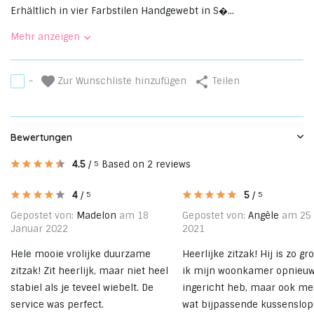
Erhältlich in vier Farbstilen Handgewebt in S�...
Mehr anzeigen
Zur Wunschliste hinzufügen
-
Teilen
Bewertungen
4.5
/
Based on 2 reviews
5
4
/
5
/
5
5
Gepostet von:
Madelon
am 18
Gepostet von:
Angèle
am 25 
Januar 2022
2021
Hele mooie vrolijke duurzame
Heerlijke zitzak! Hij is zo gr
zitzak! Zit heerlijk, maar niet heel
ik mijn woonkamer opnieu
stabiel als je teveel wiebelt. De
ingericht heb, maar ook m
service was perfect.
wat bijpassende kussenslo