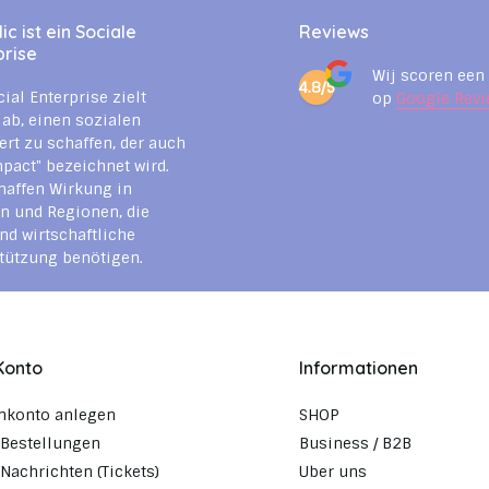
c ist ein Sociale
Reviews
prise
Wij scoren een
4.8/5
cial Enterprise zielt
op
Google Revi
 ab, einen sozialen
rt zu schaffen, der auch
mpact" bezeichnet wird.
haffen Wirkung in
n und Regionen, die
nd wirtschaftliche
tützung benötigen.
Konto
Informationen
nkonto anlegen
SHOP
Bestellungen
Business / B2B
Nachrichten (Tickets)
Uber uns