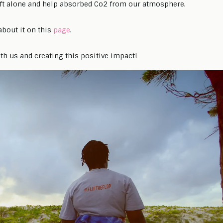
eft alone and help absorbed Co2 from our atmosphere.
bout it on this
page
.
th us and creating this positive impact!