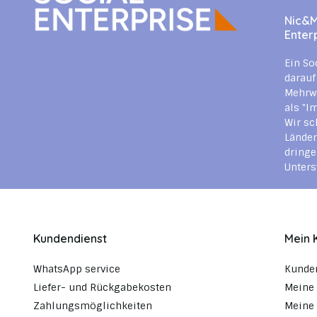
Nic&Mi
Enter
Ein So
darauf
Mehrwe
als "I
Wir sc
Länder
dringe
Unters
Kundendienst
Mein 
WhatsApp service
Kunde
Liefer- und Rückgabekosten
Meine 
Zahlungsmöglichkeiten
Meine 