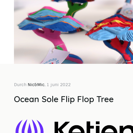
Durch
Nic&Mic
, 1 juni 2022
Durch Anika Boerdonk, 24 januar 2024
Durch A
Ocean Sole Flip Flop Tree
2023
A FEW BEST OF 2023
Age
Lesen Sie mehr
Lesen S