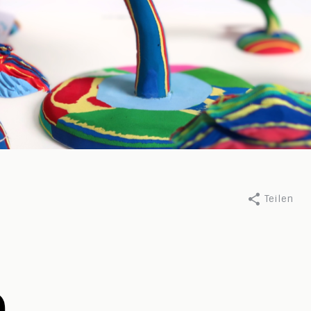
Teilen
nnelie Ninaber, 15 september
Durch Annelie, 7 november 20
Gift Card in nie
nda 2024
jasje
ie mehr
Lesen Sie mehr