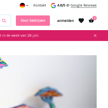
tung!
Vereinbaren Sie einen Termin in unserem Ausstellu
Kontakt
4.8/5
@
Google Reviews
0
Voor bedrijven
anmelden
 in de week van 28 juli.
Benutzerkonto
Benutzerkonto
anlegen
anlegen