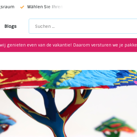
rvice!
Einzigartige Upcycling-Artikel für Ihre Inneneinrich
Blogs
wij genieten even van de vakantie! Daarom versturen we je pakket