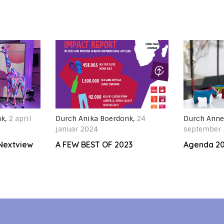
nk
,
2 april
Durch
Anika Boerdonk
,
24
Durch
Anne
januar 2024
september
Nextview
A FEW BEST OF 2023
Agenda 2