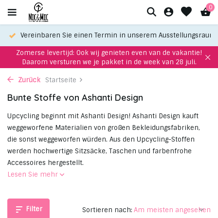
0
Vereinbaren Sie einen Termin in unserem Ausstellungsraum
Zomerse levertijd: Ook wij genieten even van de vakantie!
Daarom versturen we je pakket in de week van 28 juli.
Zurück
Startseite
Bunte Stoffe von Ashanti Design
Upcycling beginnt mit Ashanti Design! Ashanti Design kauft
weggeworfene Materialien von großen Bekleidungsfabriken,
die sonst weggeworfen würden. Aus den Upcycling-Stoffen
werden hochwertige Sitzsäcke, Taschen und farbenfrohe
Accessoires hergestellt.
Lesen Sie mehr
Filter
Sortieren nach: