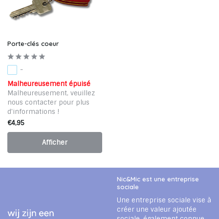
Porte-clés coeur
-
Malheureusement épuisé
Malheureusement, veuillez
nous contacter pour plus
d'informations !
€4,95
Afficher
Nic&Mic est une entreprise
sociale
Une entreprise sociale vise à
créer une valeur ajoutée
sociale, également connue