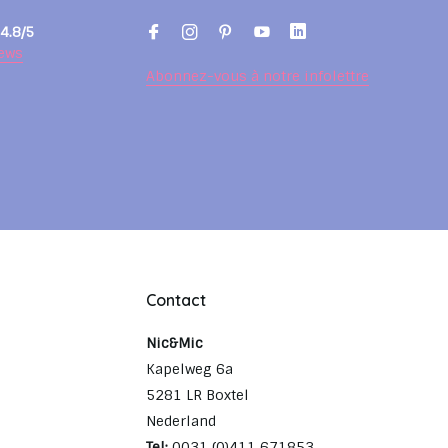
4.8/5
ews
Abonnez-vous à notre infolettre
Contact
Nic&Mic
Kapelweg 6a
5281 LR Boxtel
Nederland
Tel:
0031 (0)411 671853