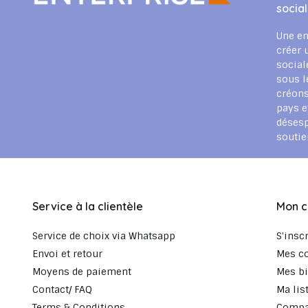
socia
Une en
créer 
social
sous l
créons
pays e
déses
souti
Service à la clientèle
Mon 
Service de choix via Whatsapp
S'insc
Envoi et retour
Mes c
Moyens de paiement
Mes bi
Contact/ FAQ
Ma lis
Terms & Conditions
Compar