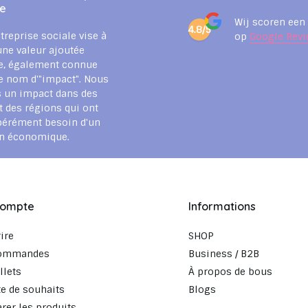
le
Wij scoren een
4.8/5
treprise sociale vise à
op
Google Revi
une valeur ajoutée
e, également connue
e nom d'"impact". Nous
 un impact dans des
t des régions qui ont
pérément besoin d'un
en économique.
compte
Informations
rire
SHOP
ommandes
Business / B2B
llets
À propos de bous
te de souhaits
Blogs
er les produits