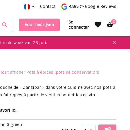
Des objets uniques à recycler pour votre intérieur !
Contact
4.8/5
@
Google Reviews
Prend
Se
0
Voor bedrijven
connecter
 in de week van 28 juli.
Tout afficher Pots à épices (pots de conservation)
S'inscrire
S'inscrire
ouche de « Zanzibar » dans votre cuisine avec nos pots à
 fabriqués à partir de vieilles bouteilles de vin.
avori ici:
van 3 green