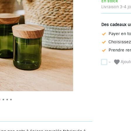
En stock
Livraison 3-4 j
Des cadeaux u
Payer en to
Choisissez 
Prendre re
Ajoute
-