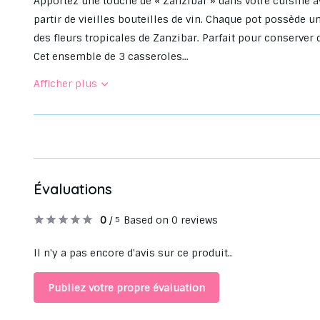
Apportez une touche de « Zanzibar » dans votre cuisine a
partir de vieilles bouteilles de vin. Chaque pot possède u
des fleurs tropicales de Zanzibar. Parfait pour conserver 
Cet ensemble de 3 casseroles...
Afficher plus
Évaluations
0
/
Based on 0 reviews
5
Il n'y a pas encore d'avis sur ce produit..
Publiez votre propre évaluation