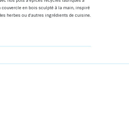
vec nos pots à épices recyclés fabriqués à
n couvercle en bois sculpté à la main, inspiré
des herbes ou d'autres ingrédients de cuisine.