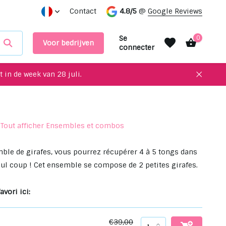
otre intérieur !
Contact
Prendre rendez-vous dans notre salle d'exp
4.8/5
@
Google Reviews
Se
0
Voor bedrijven
connecter
 in de week van 28 juli.
Tout afficher Ensembles et combos
S'inscrire
S'inscrire
ble de girafes, vous pourrez récupérer 4 à 5 tongs dans
eul coup ! Cet ensemble se compose de 2 petites girafes.
avori ici:
€39,00