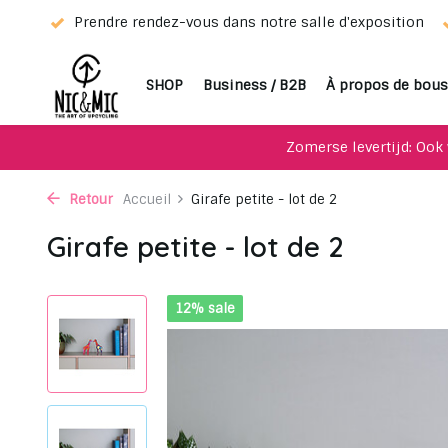
tre salle d'exposition
Choisissez votre favori grâce à notr
SHOP
Business / B2B
À propos de bous
Zomerse levertijd: Ook 
Retour
Accueil
Girafe petite - lot de 2
Girafe petite - lot de 2
12% sale