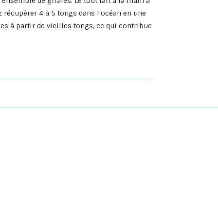
ensemble de girafes. Le tout fait à la main à
z récupérer 4 à 5 tongs dans l'océan en une
s à partir de vieilles tongs, ce qui contribue