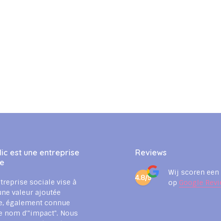
ic est une entreprise
Reviews
le
Wij scoren een
4.8/5
treprise sociale vise à
op
Google Revi
une valeur ajoutée
e, également connue
e nom d'"impact". Nous