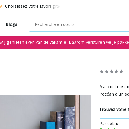
e service de sélection!
Des objets uniques à recycler pour v
Blogs
wij genieten even van de vakantie! Daarom versturen we je pakket
Avec cet ensem
l'océan d'un s
Trouvez votre f
Par défaut