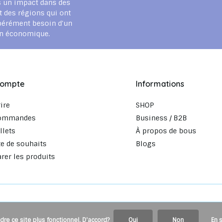
 un impact dans des
t des régions qui ont
pérément besoin d'un
en économique.
compte
Informations
rire
SHOP
ommandes
Business / B2B
llets
À propos de bous
te de souhaits
Blogs
er les produits
dre ce site plus fonctionnel. D'accord?
Oui
Non
En 