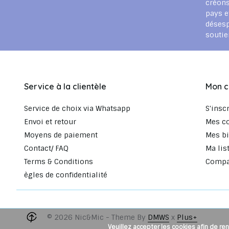
créons
pays e
déses
souti
Service à la clientèle
Mon 
Service de choix via Whatsapp
S'insc
Envoi et retour
Mes c
Moyens de paiement
Mes bi
Contact/ FAQ
Ma lis
Terms & Conditions
Compar
ègles de confidentialité
© 2026 Nic&Mic - Theme By
DMWS
x
Plus+
Veuillez accepter les cookies afin de ren