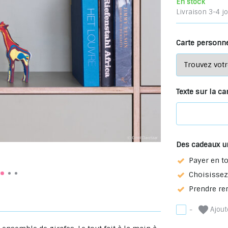
En stock
Livraison 3-4 j
Carte personne
Texte sur la car
Des cadeaux u
Payer en to
Choisissez 
Prendre re
Ajoute
-