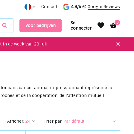
es objets uniques à recycler pour votre intérieur !
Contact
4.8/5
@
Google Reviews
Prendre
Se
0
Voor bedrijven
connecter
 in de week van 28 juli.
S'inscrire
S'inscrire
s étonnant, car cet animal impressionnant représente la
roches et de la coopération, de l'attention mutuell
Afficher:
Trier par: