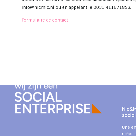
info@nicmic.nl
ou en appelant le 0031 411671853.
Formulaire de contact
Nic&M
socia
Une en
créer 