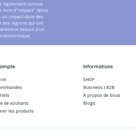
e, également connue
e nom d'"impact". Nous
 un impact dans des
t des régions qui ont
pérément besoin d'un
en économique.
compte
Informations
rire
SHOP
ommandes
Business / B2B
llets
À propos de bous
te de souhaits
Blogs
er les produits