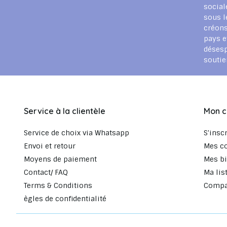
social
sous l
créons
pays e
déses
souti
Service à la clientèle
Mon 
Service de choix via Whatsapp
S'insc
Envoi et retour
Mes c
Moyens de paiement
Mes bi
Contact/ FAQ
Ma lis
Terms & Conditions
Compar
ègles de confidentialité