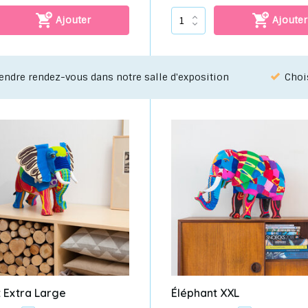
Ajouter
Ajouter
ssez votre favori grâce à notre service de sélection!
De
 Extra Large
Éléphant XXL