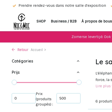
 !
Prendre rendez-vous dans notre salle d'exposition
SHOP
Business / B2B
À propos de bous
Zomerse levertijd: Ook 
Retour
Accueil
Le s
Catégories
Prijs
L'éléphan
force, la
Lire plus
Prix
(produits
6 produit
groupés) :