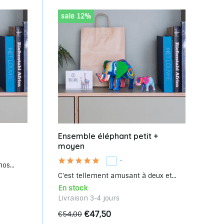
sale 12%
Ensemble éléphant petit +
moyen
-
os...
C'est tellement amusant à deux et...
En stock
Livraison 3-4 jours
€47,50
€54,00