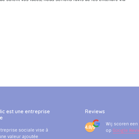
ic est une entreprise
Reviews
le
Wij scoren een
4.8/5
treprise sociale vise à
op
Google Revi
une valeur ajoutée