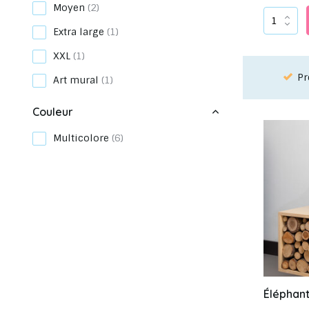
Moyen
(2)
Extra large
(1)
XXL
(1)
dre rendez-vous dans notre salle d'exposition
Choisi
Art mural
(1)
Couleur
Multicolore
(6)
Éléphant