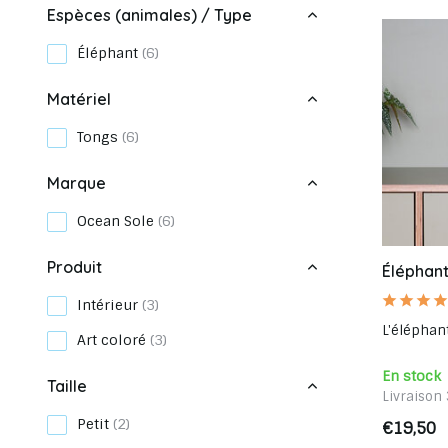
Espèces (animales) / Type
Éléphant
(6)
Matériel
Tongs
(6)
Marque
Ocean Sole
(6)
Produit
Éléphant
Intérieur
(3)
L'éléphant
Art coloré
(3)
En stock
Taille
Livraison 
Petit
(2)
€19,50