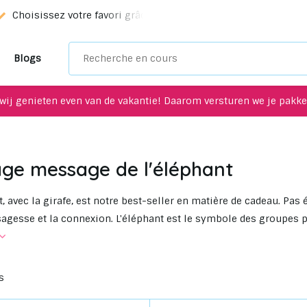
Choisissez votre favori grâce à notre service de sélection!
D
Blogs
wij genieten even van de vakantie! Daarom versturen we je pakket
age message de l'éléphant
t, avec la girafe, est notre best-seller en matière de cadeau. Pa
 sagesse et la connexion. L'éléphant est le symbole des groupes p
s