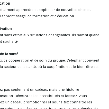
cation
 et aiment apprendre et appliquer de nouvelles choses.
'apprentissage, de formation et d'éducation.
tivation
ent sans effort aux situations changeantes. Ils savent quand
t souhaité.
 de la santé
ux, de coopération et de soin du groupe. L'éléphant convient
u secteur de la santé, où la coopération et le bien-être des
rez pas seulement un cadeau, mais une histoire
nisation. Découvrez les possibilités et laissez-vous
hez un cadeau promotionnel et souhaitez connaître les
ue soient vos idées, nous serions ravis de les entendre via