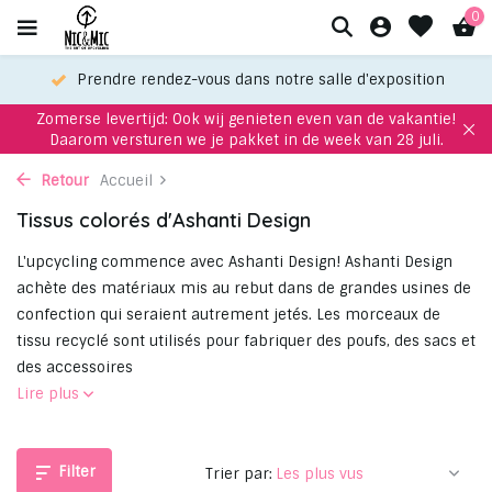
0
Prendre rendez-vous dans notre salle d'exposition
Zomerse levertijd: Ook wij genieten even van de vakantie!
Daarom versturen we je pakket in de week van 28 juli.
Retour
Accueil
Tissus colorés d'Ashanti Design
L'upcycling commence avec Ashanti Design! Ashanti Design
achète des matériaux mis au rebut dans de grandes usines de
confection qui seraient autrement jetés. Les morceaux de
tissu recyclé sont utilisés pour fabriquer des poufs, des sacs et
des accessoires
Lire plus
Filter
Trier par: