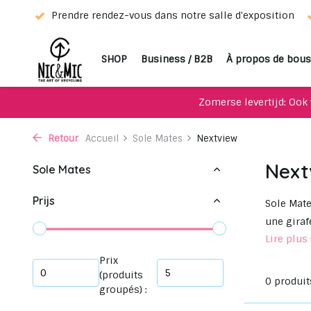
eur !
Prendre rendez-vous dans notre salle d'exposition
SHOP
Business / B2B
À propos de bous
Zomerse levertijd: Ook 
Retour
Accueil
Sole Mates
Nextview
Next
Sole Mates
Prijs
Sole Mate
une giraf
Lire plus
Prix
(produits
0 produit
groupés) :