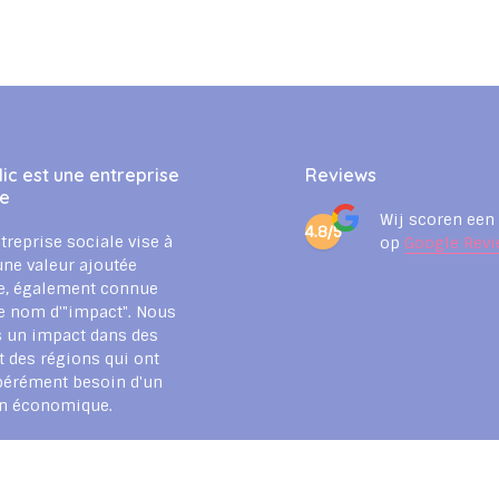
ic est une entreprise
Reviews
le
Wij scoren een
4.8/5
treprise sociale vise à
op
Google Revi
une valeur ajoutée
e, également connue
e nom d'"impact". Nous
 un impact dans des
t des régions qui ont
pérément besoin d'un
en économique.