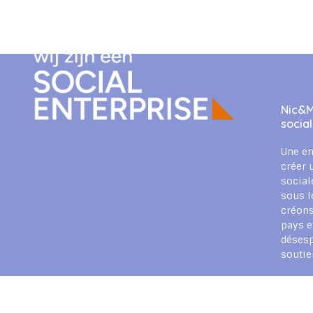
Nic&M
socia
Une en
créer 
social
sous l
créons
pays e
déses
souti