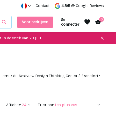
Des objets uniques à recycler pour votre intérieur !
Contact
4.8/5
@
Google Reviews
Prend
Se
0
Voor bedrijven
connecter
 in de week van 28 juli.
S'inscrire
S'inscrire
au cœur du Nextview Design Thinking Center à Francfort :
Afficher:
Trier par: