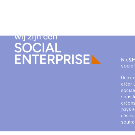
Nic&M
socia
Une en
créer 
social
sous l
créons
pays e
déses
souti