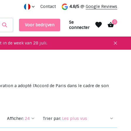
Des objets uniques à recycler pour votre intérieur !
Contact
4.8/5
@
Google Reviews
Prend
Se
0
Voor bedrijven
connecter
 in de week van 28 juli.
S'inscrire
S'inscrire
ration a adopté l'Accord de Paris dans le cadre de son
Afficher:
Trier par: