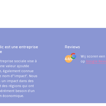
ic est une entreprise
Reviews
le
Wij scoren een
4.8/5
treprise sociale vise à
op
Google Revi
une valeur ajoutée
e, également connue
e nom d'"impact". Nous
 un impact dans des
t des régions qui ont
pérément besoin d'un
en économique.