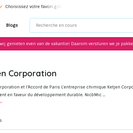
Choisissez votre favori grâce à notre service de sélection!
Blogs
wij genieten even van de vakantie! Daarom versturen we je pakket
en Corporation
rporation et l’Accord de Paris L'entreprise chimique Ketjen Corpo
t en faveur du développement durable. Nic&Mic ...
s