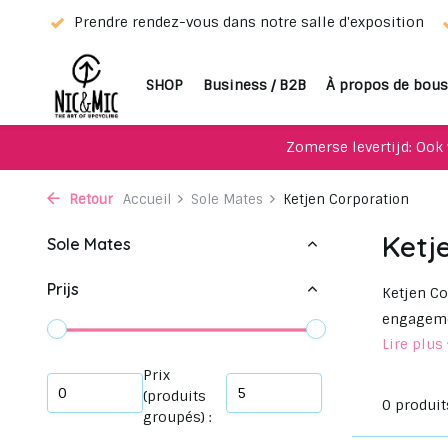
eur !
Prendre rendez-vous dans notre salle d'exposition
SHOP
Business / B2B
À propos de bous
Zomerse levertijd: Ook 
Retour
Accueil
Sole Mates
Ketjen Corporation
Ketj
Sole Mates
Prijs
Ketjen Co
engagemen
Lire plus
Prix
(produits
0 produit
groupés) :