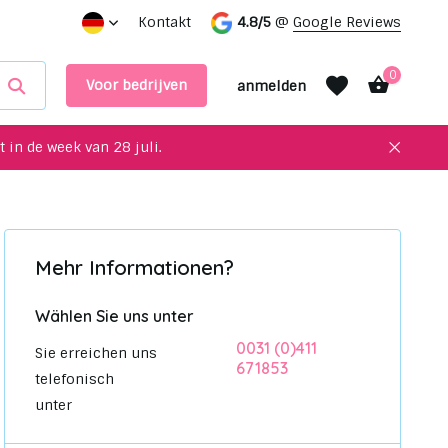
tung!
Vereinbaren Sie einen Termin in unserem Ausstellu
Kontakt
4.8/5
@
Google Reviews
0
Voor bedrijven
anmelden
 in de week van 28 juli.
Benutzerkonto
Mehr Informationen?
Benutzerkonto
anlegen
anlegen
Wählen Sie uns unter
0031 (0)411
Sie erreichen uns
671853
telefonisch
unter