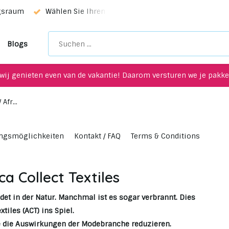
rvice!
Einzigartige Upcycling-Artikel für Ihre Inneneinrich
Blogs
wij genieten even van de vakantie! Daarom versturen we je pakket
Afr...
ngsmöglichkeiten
Kontakt / FAQ
Terms & Conditions
ca Collect Textiles
det in der Natur. Manchmal ist es sogar verbrannt. Dies
tiles (ACT) ins Spiel.
e die Auswirkungen der Modebranche reduzieren.