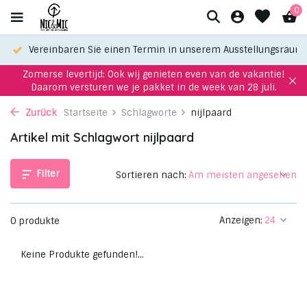
0
Vereinbaren Sie einen Termin in unserem Ausstellungsraum
Zomerse levertijd: Ook wij genieten even van de vakantie!
Daarom versturen we je pakket in de week van 28 juli.
Zurück
Startseite
Schlagworte
nijlpaard
Artikel mit Schlagwort nijlpaard
Filter
Sortieren nach:
Anzeigen:
0 produkte
Keine Produkte gefunden!...