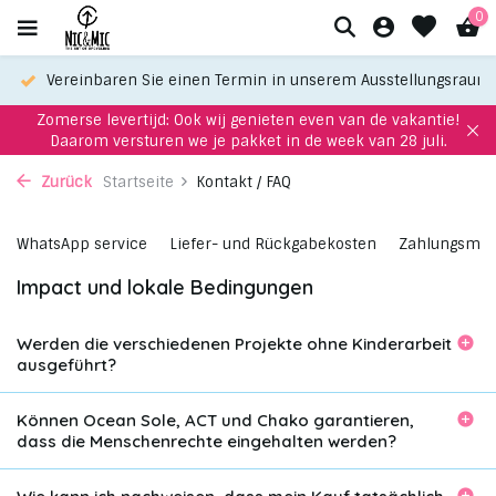
0
Vereinbaren Sie einen Termin in unserem Ausstellungsraum
Zomerse levertijd: Ook wij genieten even van de vakantie!
Daarom versturen we je pakket in de week van 28 juli.
Zurück
Startseite
Kontakt / FAQ
WhatsApp service
Liefer- und Rückgabekosten
Zahlungsmög
Impact und lokale Bedingungen
Werden die verschiedenen Projekte ohne Kinderarbeit
ausgeführt?
Können Ocean Sole, ACT und Chako garantieren,
dass die Menschenrechte eingehalten werden?