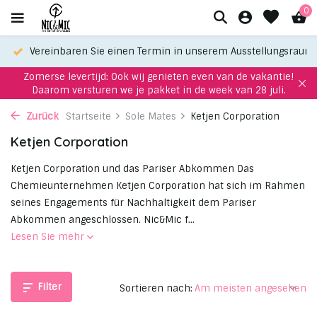
0
Vereinbaren Sie einen Termin in unserem Ausstellungsraum
Zomerse levertijd: Ook wij genieten even van de vakantie!
Daarom versturen we je pakket in de week van 28 juli.
Zurück
Startseite
Sole Mates
Ketjen Corporation
Ketjen Corporation
Ketjen Corporation und das Pariser Abkommen Das
Chemieunternehmen Ketjen Corporation hat sich im Rahmen
seines Engagements für Nachhaltigkeit dem Pariser
Abkommen angeschlossen. Nic&Mic f...
Lesen Sie mehr
Filter
Sortieren nach: