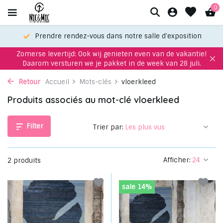
0
Prendre rendez-vous dans notre salle d'exposition
Zomerse levertijd: Ook wij genieten even van de vakantie!
Daarom versturen we je pakket in de week van 28 juli.
Retour
Accueil
Mots-clés
vloerkleed
Produits associés au mot-clé vloerkleed
Filter
Trier par:
Afficher:
2 produits
sale 14%