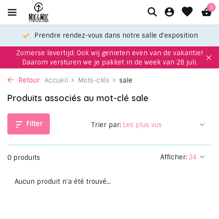
0
Prendre rendez-vous dans notre salle d'exposition
Zomerse levertijd: Ook wij genieten even van de vakantie!
Daarom versturen we je pakket in de week van 28 juli.
Retour
Accueil
Mots-clés
sale
Produits associés au mot-clé sale
Filter
Trier par:
Afficher:
0 produits
Aucun produit n'a été trouvé...