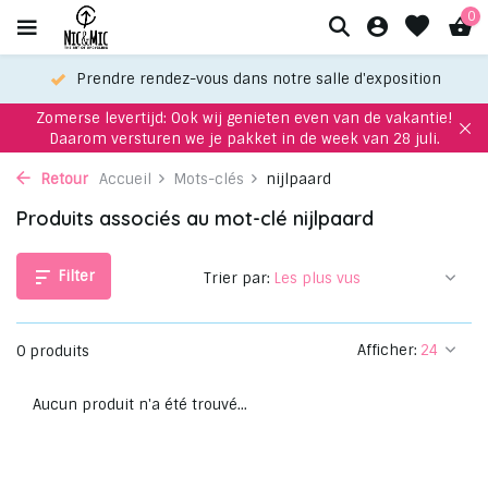
0
Prendre rendez-vous dans notre salle d'exposition
Zomerse levertijd: Ook wij genieten even van de vakantie!
Daarom versturen we je pakket in de week van 28 juli.
Retour
Accueil
Mots-clés
nijlpaard
Produits associés au mot-clé nijlpaard
Filter
Trier par:
Afficher:
0 produits
Aucun produit n'a été trouvé...