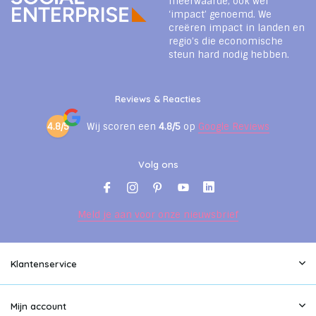
meerwaarde, ook wel
‘impact’ genoemd. We
creëren impact in landen en
regio’s die economische
steun hard nodig hebben.
Reviews & Reacties
4.8/5
Wij scoren een
4.8/5
op
Google Reviews
Volg ons
Meld je aan voor onze nieuwsbrief
Klantenservice
Mijn account