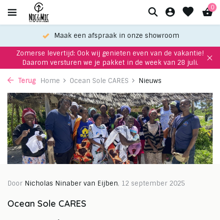
0
Maak een afspraak in onze showroom
Zomerse levertijd: Ook wij genieten even van de vakantie!
Daarom versturen we je pakket in de week van 28 juli.
Terug
Home
Ocean Sole CARES
Nieuws
Door
Nicholas Ninaber van Eijben
, 12 september 2025
Ocean Sole CARES