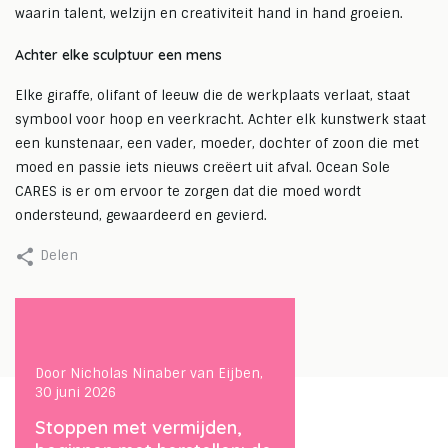
waarin talent, welzijn en creativiteit hand in hand groeien.
Achter elke sculptuur een mens
Elke giraffe, olifant of leeuw die de werkplaats verlaat, staat
symbool voor hoop en veerkracht. Achter elk kunstwerk staat
een kunstenaar, een vader, moeder, dochter of zoon die met
moed en passie iets nieuws creëert uit afval. Ocean Sole
CARES is er om ervoor te zorgen dat die moed wordt
ondersteund, gewaardeerd en gevierd.
Delen
ber van Eijben,
Door Nicholas Ninaber van Eijben,
Door Nicholas 
13 maart 2026
26 januari 202
ermijden,
De Agium ‘Big Five’: hoe je
Van frustra