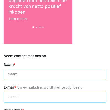
erstellen: de
van een cadeau een
milieustraa
o positief
jaarlijkse traditie maakt
impactvolle
Lees meer
Lees meer
Neem contact met ons op
Naam
*
E-mail
*
Uw e-mailadres wordt niet gepubliceerd.