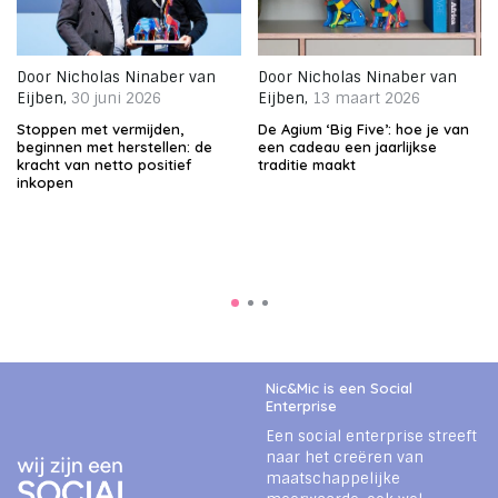
Door
Nicholas Ninaber van
Door
Nicholas Ninaber van
Eijben
,
30 juni 2026
Eijben
,
13 maart 2026
Stoppen met vermijden,
De Agium ‘Big Five’: hoe je van
beginnen met herstellen: de
een cadeau een jaarlijkse
kracht van netto positief
traditie maakt
inkopen
Nic&Mic is een Social
Enterprise
Een social enterprise streeft
naar het creëren van
maatschappelijke