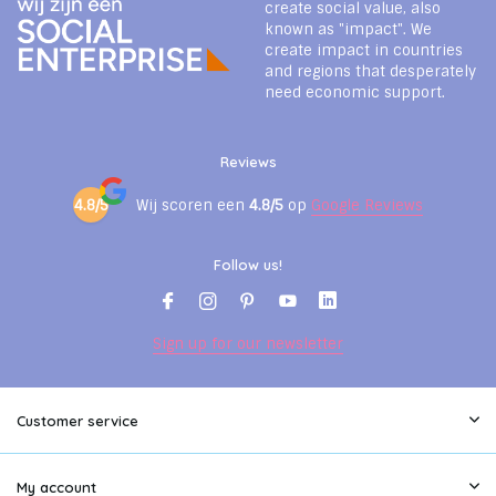
create social value, also
known as "impact". We
create impact in countries
and regions that desperately
need economic support.
Reviews
4.8/5
Wij scoren een
4.8/5
op
Google Reviews
Follow us!
Sign up for our newsletter
Customer service
My account