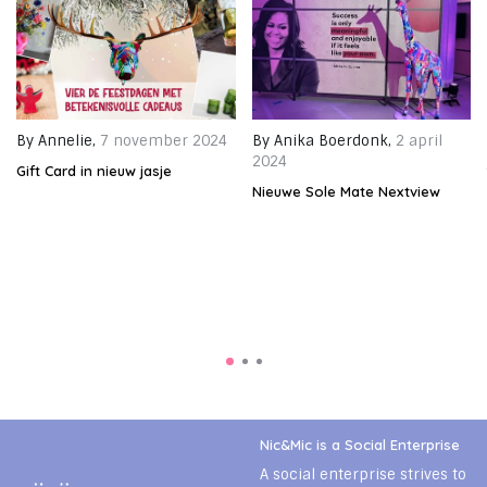
By
Annelie
,
7 november 2024
By
Anika Boerdonk
,
2 april
2024
Gift Card in nieuw jasje
Nieuwe Sole Mate Nextview
Nic&Mic is a Social Enterprise
A social enterprise strives to