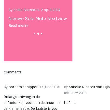
By Anika Boerdonk, 2 april 2024
By Anika Boerdonk, 24 janu
Nieuwe Sole Mate Nextview
A FEW BEST OF 2023
Read more
Read more
Comments
By
barbara schipper
, 17 june 2019
By
Annelie Ninaber van Eijb
february 2018
Onlangs ontvangen de
olifantenkop voor aan de muur en
Hi Piet,
de kleine leeuw. De laatste is voor