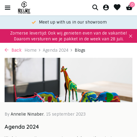
0
Meet up with us in our showroom
Zomerse levertijd: Ook wij genieten even van de vakantie!
Daarom versturen we je pakket in de week van 28 juli.
Back
Home
Agenda 2024
Blogs
By
Annelie Ninaber
, 15 september 2023
Agenda 2024