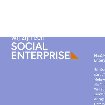
Nic&Mi
Enter
Ein So
darauf
Mehrwe
als "I
Wir sc
Länder
dringe
Unters