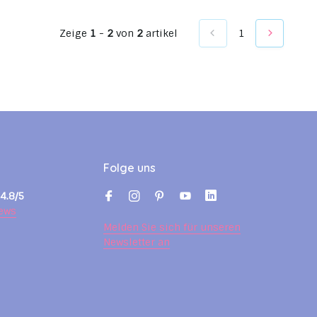
Zeige
1
-
2
von
2
artikel
1
Folge uns
4.8/5
ews
Melden Sie sich für unseren
Newsletter an