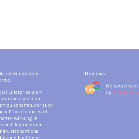
c ist ein Sociale
Reviews
prise
Wij scoren een
4.8/5
cial Enterprise zielt
op
Google Revi
 ab, einen sozialen
rt zu schaffen, der auch
mpact" bezeichnet wird.
haffen Wirkung in
n und Regionen, die
nd wirtschaftliche
tützung benötigen.